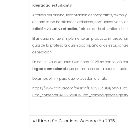
identidad estudiantil
.
A través del diseño, recopilación de fotografías, textos
desarrollaron habilidades artísticas, comunicativas y o
edición visual y reflexión
, fortaleciendo el sentido de 
El anuario no fue simplemente un producto impreso, si
guía de la profesora, quien acompañó a los estudiantes
generación.
En definitiva, el Anuario Cuartinos 2025 se consolidó 
legado emocional
, que permanece para cada estudiant
Dejamos el link para que lo puedan disfrutar.
https://www.canva.com/design/DAGvZ5cu1BI/bWVT-ot
utm_content=DAGvZ5cu1BI&utm_campaign=designsha
NAVEGACIÓN
Ultimo día Cuartinos Generación 2025
DE