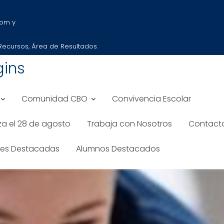
com y
 Recursos, Área de Resultados.
gins
Comunidad CBO
Convivencia Escolar
iza el 28 de agosto
Trabaja con Nosotros
Contact
des Destacadas
Alumnos Destacados