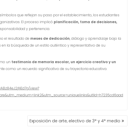
 y símbolos que reflejan su paso por el establecimiento, los estudiantes
rganizativas. El proceso implicó
planificación, toma de decisiones,
responsabilidad y pertenencia.
no el resultado de
meses de dedicación
, diálogo y aprendizaje bajo la
 en la búsqueda de un estilo auténtico y representativo de su
como un
testimonio de memoria escolar, un ejercicio creativo y un
e como un recuerdo significativo de su trayectoria educativa.
3ABz84eJ2jNEd7g/view?
re&utm_medium=link2&utm_source=uniquelinks&utlId=h7235cd6aad
Exposición de arte, electivo de 3° y 4° medio