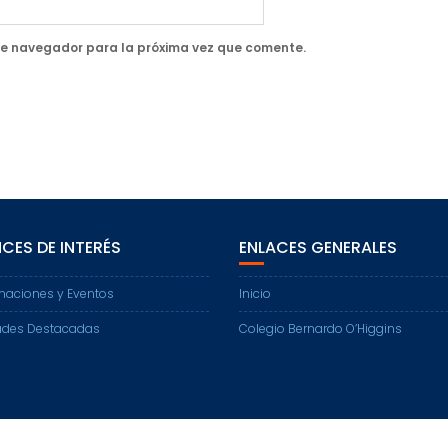
te navegador para la próxima vez que comente.
CES DE INTERÉS
ENLACES GENERALES
maciones y Eventos
Inicio
dades Destacadas
Colegio Bernardo O’Higgins