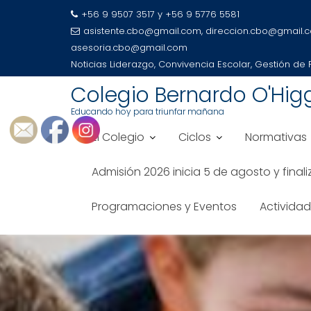
+56 9 9507 3517 y +56 9 5776 5581
asistente.cbo@gmail.com, direccion.cbo@gmail.
asesoria.cbo@gmail.com
Noticias
Liderazgo, Convivencia Escolar, Gestión de
Colegio Bernardo O'Hig
Educando hoy para triunfar mañana
El Colegio
Ciclos
Normativas
Admisión 2026 inicia 5 de agosto y final
Programaciones y Eventos
Activida
Saltar
al
contenido