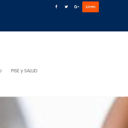
Lirmi
o
PISE y SALUD