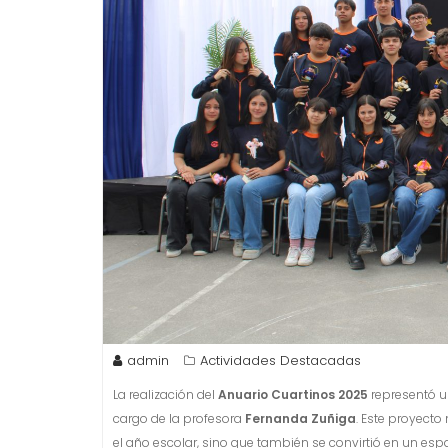
admin
Actividades Destacadas
La realización del
Anuario Cuartinos 2025
representó un
cargo de la profesora
Fernanda Zuñiga
. Este proyect
el año escolar, sino que también se convirtió en un es