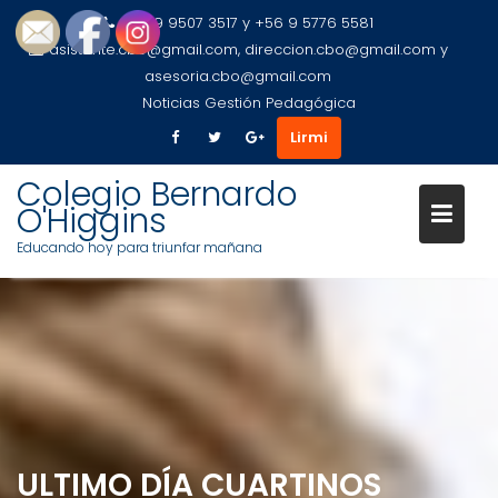
+56 9 9507 3517 y +56 9 5776 5581
asistente.cbo@gmail.com, direccion.cbo@gmail.com y
asesoria.cbo@gmail.com
Noticias
Misión, Visión y Sellos.
Lirmi
Colegio Bernardo
O'Higgins
Saltar
Educando hoy para triunfar mañana
al
contenido
ULTIMO DÍA CUARTINOS