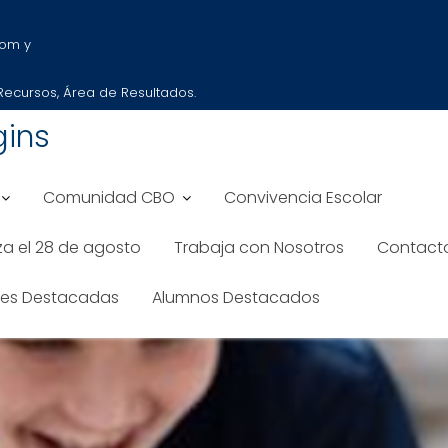
com y
 Recursos, Área de Resultados.
gins
Comunidad CBO
Convivencia Escolar
iza el 28 de agosto
Trabaja con Nosotros
Contact
des Destacadas
Alumnos Destacados