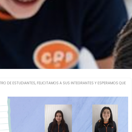
TRO DE ESTUDIANTES, FELICITAMOS A SUS INTEGRANTES Y ESPERAMOS QUE