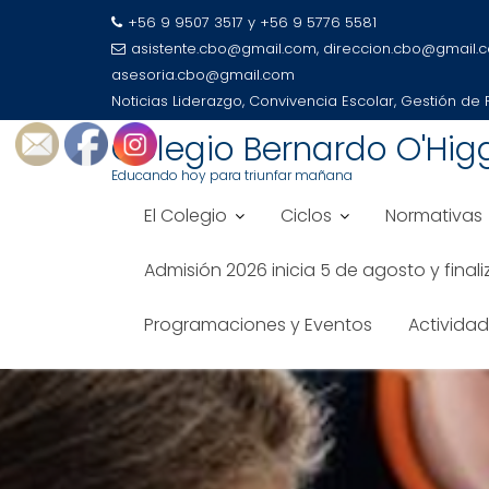
+56 9 9507 3517 y +56 9 5776 5581
asistente.cbo@gmail.com, direccion.cbo@gmail.
asesoria.cbo@gmail.com
Noticias
Liderazgo, Convivencia Escolar, Gestión de
Colegio Bernardo O'Hig
Educando hoy para triunfar mañana
El Colegio
Ciclos
Normativas
Admisión 2026 inicia 5 de agosto y final
Programaciones y Eventos
Activida
Saltar
al
contenido