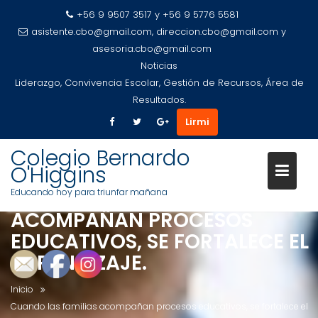
+56 9 9507 3517 y +56 9 5776 5581
asistente.cbo@gmail.com, direccion.cbo@gmail.com y
asesoria.cbo@gmail.com
Noticias
Liderazgo, Convivencia Escolar, Gestión de Recursos, Área de
Resultados.
Saltar
Lirmi
al
contenido
Colegio Bernardo
O'Higgins
CUANDO LAS FAMILIAS
Educando hoy para triunfar mañana
ACOMPAÑAN PROCESOS
EDUCATIVOS, SE FORTALECE EL
APRENDIZAJE.
Inicio
Cuando las familias acompañan procesos educativos, se fortalece el