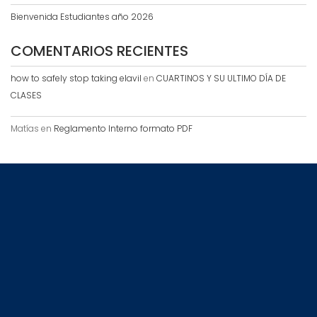
Bienvenida Estudiantes año 2026
COMENTARIOS RECIENTES
how to safely stop taking elavil
en
CUARTINOS Y SU ULTIMO DÍA DE
CLASES
Matías
en
Reglamento Interno formato PDF