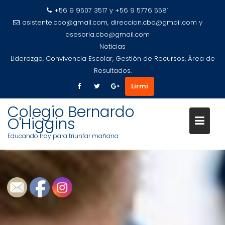
+56 9 9507 3517 y +56 9 5776 5581
asistente.cbo@gmail.com, direccion.cbo@gmail.com y
asesoria.cbo@gmail.com
Noticias
Liderazgo, Convivencia Escolar, Gestión de Recursos, Área de
Resultados.
Lirmi
Saltar
Colegio Bernardo
al
O'Higgins
contenido
Educando hoy para triunfar mañana