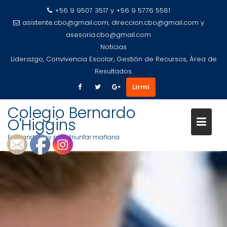
+56 9 9507 3517 y +56 9 5776 5581
asistente.cbo@gmail.com, direccion.cbo@gmail.com y
asesoria.cbo@gmail.com
Noticias
Liderazgo, Convivencia Escolar, Gestión de Recursos, Área de
Resultados.
Lirmi
Colegio Bernardo
O'Higgins
Educando hoy para triunfar mañana
Saltar
al
contenido