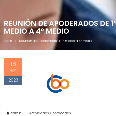
REUNIÓN DE APODERADOS DE 1
MEDIO A 4° MEDIO
Inicio
Reunión de apoderados de 1° medio a 4° Medio
16
Ago
2023
admin
Actividades Destacadas