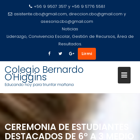
+56 9 9507 3517 y +56 9 5776 5581
asistente.cbo@gmail.com, direccion.cbo@gmail.com y
asesoria.cbo@gmail.com
Noticias
Liderazgo, Convivencia Escolar, Gestión de Recursos, Área de
Resultados.
Lirmi
Saltar
Colegio Bernardo
al
O'Higgins
contenido
Educando hoy para triunfar mañana
CEREMONIA DE ESTUDIANTES
DESTACADOS DE 6° A 3 MEDIO