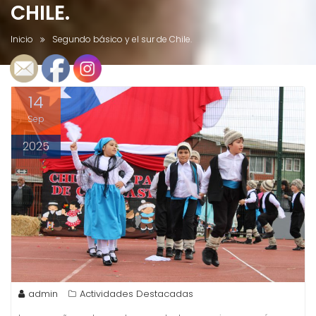
CHILE.
Inicio
Segundo básico y el sur de Chile.
14
Sep
2025
admin
Actividades Destacadas