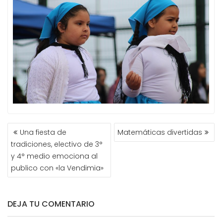
NAVEGACIÓN
Una fiesta de
Matemáticas divertidas
DE
tradiciones, electivo de 3°
ENTRADAS
y 4° medio emociona al
publico con «la Vendimia»
DEJA TU COMENTARIO