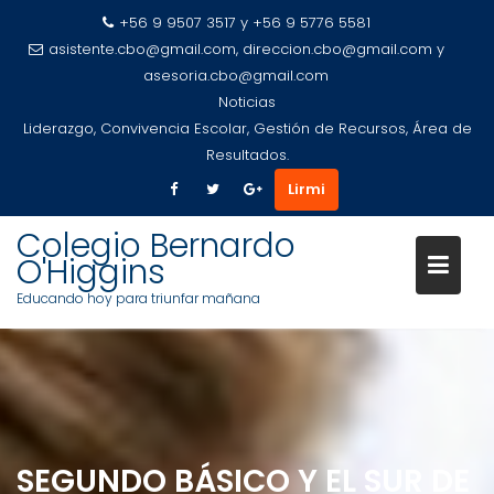
+56 9 9507 3517 y +56 9 5776 5581
asistente.cbo@gmail.com, direccion.cbo@gmail.com y
asesoria.cbo@gmail.com
Noticias
Liderazgo, Convivencia Escolar, Gestión de Recursos, Área de
Resultados.
Lirmi
Saltar
Colegio Bernardo
al
O'Higgins
contenido
Educando hoy para triunfar mañana
SEGUNDO BÁSICO Y EL SUR DE