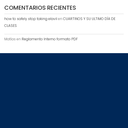
COMENTARIOS RECIENTES
how to safely stop taking elavil
en
CUARTINOS Y SU ULTIMO DÍA DE
CLASES
Matías
en
Reglamento Interno formato PDF