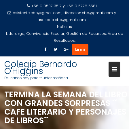
+56 9 9507 3517 y +56 9 5776 5581
asistente.cbo@gmail.com, direccion.cbo@gmail.com y
asesoria.cbo@gmail.com
Noticias
Liderazgo, Convivencia Escolar, Gestión de Recursos, Área de
Resultados.
Lirmi
Saltar
Colegio Bernardo
al
O'Higgins
contenido
Educando hoy para triunfar mañana
TERMINA LA SEMANA DEL LIBRO
CON GRANDES SORPRESAS ´´
CAFE LITERARIO Y PERSONAJES
DE LIBROS´´