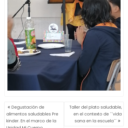
NAVEGACIÓN
Degustación de
Taller del plato saludable,
DE
alimentos saludables Pre
en el contexto de ´´vida
ENTRADAS
kinder. En el marco de la
sana en la escuela´´
Unidad Mi Cuerpo.