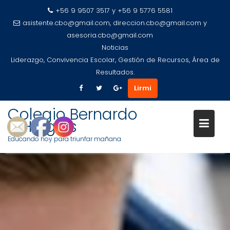
+56 9 9507 3517 y +56 9 5776 5581
asistente.cbo@gmail.com, direccion.cbo@gmail.com y
asesoria.cbo@gmail.com
Noticias
Liderazgo, Convivencia Escolar, Gestión de Recursos, Área de
Resultados.
Lirmi
Colegio Bernardo
O'Higgins
Saltar
Educando hoy para triunfar mañana
al
contenido