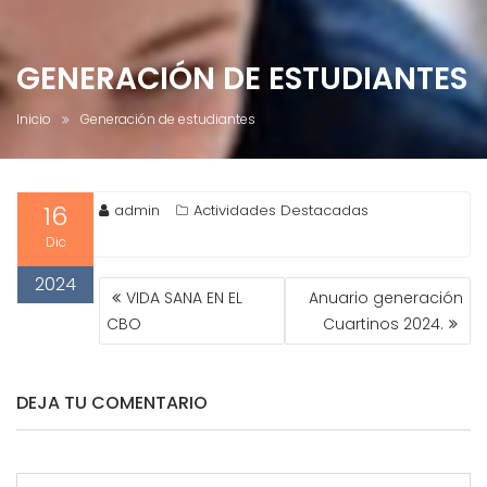
GENERACIÓN DE ESTUDIANTES
Inicio
Generación de estudiantes
16
admin
Actividades Destacadas
Dic
2024
NAVEGACIÓN
VIDA SANA EN EL
Anuario generación
DE
CBO
Cuartinos 2024.
ENTRADAS
DEJA TU COMENTARIO