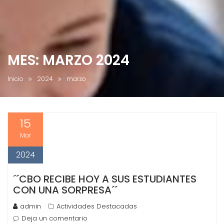
MES:
MARZO 2024
Inicio
2024
marzo
15
Mar
2024
´´CBO RECIBE HOY A SUS ESTUDIANTES
CON UNA SORPRESA´´
admin
Actividades Destacadas
Deja un comentario