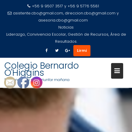
+56 9 9507 3517 y +56 9 5776 5581
asistente.cbo@gmail.com, direccion.cbo@gmail.com y
asesoria.cbo@gmail.com
Noticias
Liderazgo, Convivencia Escolar, Gestión de Recursos, Área de
Resultados.
Lirmi
Colegio Bernardo
O'Higgins
Educando hoy para triunfar mañana
Saltar
al
contenido